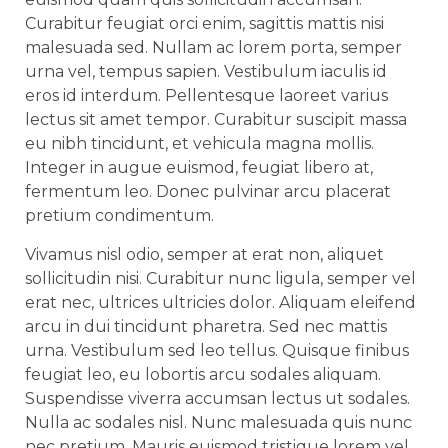
Curabitur feugiat orci enim, sagittis mattis nisi
malesuada sed. Nullam ac lorem porta, semper
urna vel, tempus sapien. Vestibulum iaculis id
eros id interdum. Pellentesque laoreet varius
lectus sit amet tempor. Curabitur suscipit massa
eu nibh tincidunt, et vehicula magna mollis.
Integer in augue euismod, feugiat libero at,
fermentum leo. Donec pulvinar arcu placerat
pretium condimentum.
Vivamus nisl odio, semper at erat non, aliquet
sollicitudin nisi. Curabitur nunc ligula, semper vel
erat nec, ultrices ultricies dolor. Aliquam eleifend
arcu in dui tincidunt pharetra. Sed nec mattis
urna. Vestibulum sed leo tellus. Quisque finibus
feugiat leo, eu lobortis arcu sodales aliquam.
Suspendisse viverra accumsan lectus ut sodales.
Nulla ac sodales nisl. Nunc malesuada quis nunc
nec pretium. Mauris euismod tristique lorem vel