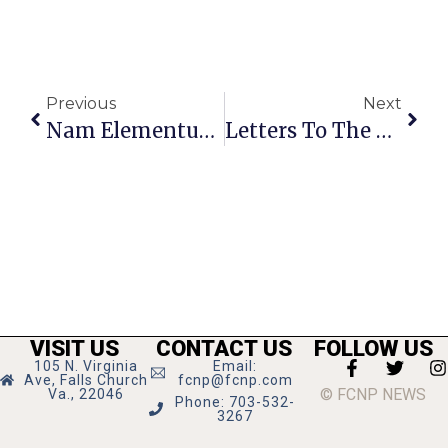
Previous
Next
Nam Elementum A Velit Id
Letters To The Editor: Must Think About Design Of Washington & Broad
VISIT US
CONTACT US
FOLLOW US
105 N. Virginia
Email:
Ave, Falls Church
fcnp@fcnp.com
© FCNP NEWS
Va., 22046
Phone: 703-532-
3267