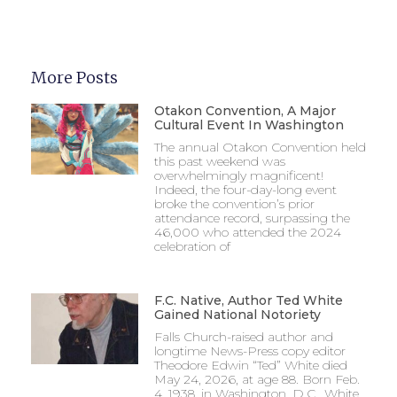
More Posts
Otakon Convention, A Major
Cultural Event In Washington
The annual Otakon Convention held
this past weekend was
overwhelmingly magnificent!
Indeed, the four-day-long event
broke the convention’s prior
attendance record, surpassing the
46,000 who attended the 2024
celebration of
F.C. Native, Author Ted White
Gained National Notoriety
Falls Church-raised author and
longtime News-Press copy editor
Theodore Edwin “Ted” White died
May 24, 2026, at age 88. Born Feb.
4, 1938, in Washington, D.C., White