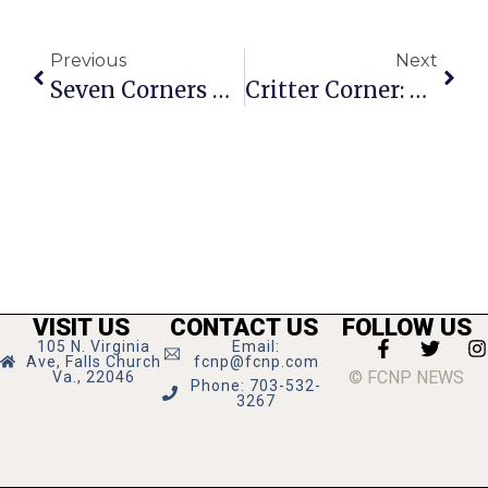
Previous
Next
Seven Corners Psychotherapy Launches New Website
Critter Corner: Bell Haensel
VISIT US
CONTACT US
FOLLOW US
105 N. Virginia
Email:
Ave, Falls Church
fcnp@fcnp.com
© FCNP NEWS
Va., 22046
Phone: 703-532-
3267