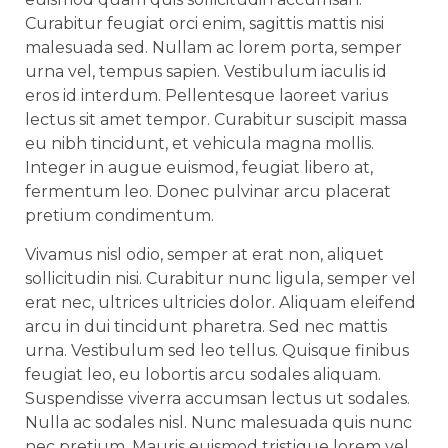
Curabitur feugiat orci enim, sagittis mattis nisi
malesuada sed. Nullam ac lorem porta, semper
urna vel, tempus sapien. Vestibulum iaculis id
eros id interdum. Pellentesque laoreet varius
lectus sit amet tempor. Curabitur suscipit massa
eu nibh tincidunt, et vehicula magna mollis.
Integer in augue euismod, feugiat libero at,
fermentum leo. Donec pulvinar arcu placerat
pretium condimentum.
Vivamus nisl odio, semper at erat non, aliquet
sollicitudin nisi. Curabitur nunc ligula, semper vel
erat nec, ultrices ultricies dolor. Aliquam eleifend
arcu in dui tincidunt pharetra. Sed nec mattis
urna. Vestibulum sed leo tellus. Quisque finibus
feugiat leo, eu lobortis arcu sodales aliquam.
Suspendisse viverra accumsan lectus ut sodales.
Nulla ac sodales nisl. Nunc malesuada quis nunc
nec pretium. Mauris euismod tristique lorem vel