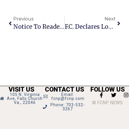
Previous
Next
Notice To Readers On Receiving Delivery Of News-Press
F.C. Declares Local Emergency In Response To Coronavirus
VISIT US
CONTACT US
FOLLOW US
105 N. Virginia
Email:
Ave, Falls Church
fcnp@fcnp.com
© FCNP NEWS
Va., 22046
Phone: 703-532-
3267