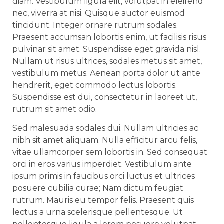
diam. Vestibulum ligula elit, volutpat in eleifend
nec, viverra at nisi. Quisque auctor euismod
tincidunt. Integer ornare rutrum sodales.
Praesent accumsan lobortis enim, ut facilisis risus
pulvinar sit amet. Suspendisse eget gravida nisl.
Nullam ut risus ultrices, sodales metus sit amet,
vestibulum metus. Aenean porta dolor ut ante
hendrerit, eget commodo lectus lobortis.
Suspendisse est dui, consectetur in laoreet ut,
rutrum sit amet odio.
Sed malesuada sodales dui. Nullam ultricies ac
nibh sit amet aliquam. Nulla efficitur arcu felis,
vitae ullamcorper sem lobortis in. Sed consequat
orci in eros varius imperdiet. Vestibulum ante
ipsum primis in faucibus orci luctus et ultrices
posuere cubilia curae; Nam dictum feugiat
rutrum. Mauris eu tempor felis. Praesent quis
lectus a urna scelerisque pellentesque. Ut