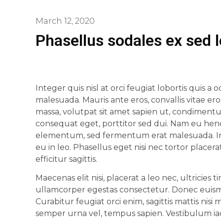
March 12, 2020
Phasellus sodales ex sed
Integer quis nisl at orci feugiat lobortis quis a od
malesuada. Mauris ante eros, convallis vitae er
massa, volutpat sit amet sapien ut, condimentu
consequat eget, porttitor sed dui. Nam eu hendr
elementum, sed fermentum erat malesuada. Inte
eu in leo. Phasellus eget nisi nec tortor placera
efficitur sagittis.
Maecenas elit nisi, placerat a leo nec, ultricies
ullamcorper egestas consectetur. Donec euism
Curabitur feugiat orci enim, sagittis mattis nis
semper urna vel, tempus sapien. Vestibulum iac