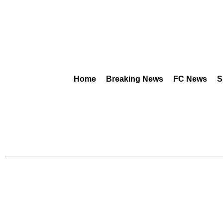
Home
Breaking News
FC News
S