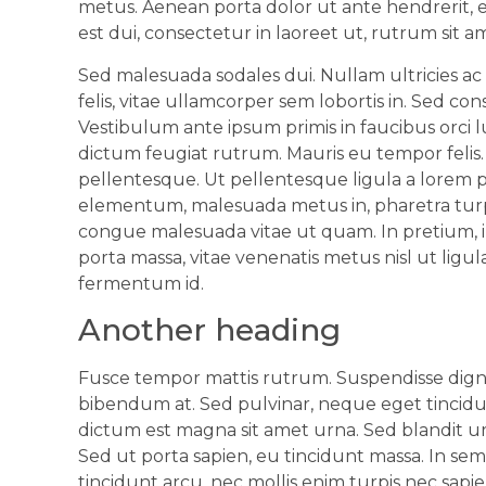
metus. Aenean porta dolor ut ante hendrerit, 
est dui, consectetur in laoreet ut, rutrum sit a
Sed malesuada sodales dui. Nullam ultricies ac 
felis, vitae ullamcorper sem lobortis in. Sed con
Vestibulum ante ipsum primis in faucibus orci l
dictum feugiat rutrum. Mauris eu tempor felis.
pellentesque. Ut pellentesque ligula a lorem 
elementum, malesuada metus in, pharetra turp
congue malesuada vitae ut quam. In pretium, i
porta massa, vitae venenatis metus nisl ut ligula
fermentum id.
Another heading
Fusce tempor mattis rutrum. Suspendisse digni
bibendum at. Sed pulvinar, neque eget tincidunt
dictum est magna sit amet urna. Sed blandit urn
Sed ut porta sapien, eu tincidunt massa. In sem
tincidunt arcu, nec mollis enim turpis nec sapien